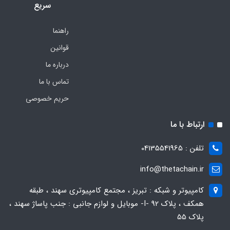
سریع
راهنما
قوانین
درباره ما
تماس با ما
حریم خصوصی
ارتباط با ما
تلفن : 04135541965
info@thetachain.ir
کامپیوتر و شبکه : تبریز ، مجتمع کامپیوتری سهند ، طبقه
همکف ، پلاک 92 -I- موبایل و لوازم جانبی : جنب پاساژ سهند ،
پلاک 55