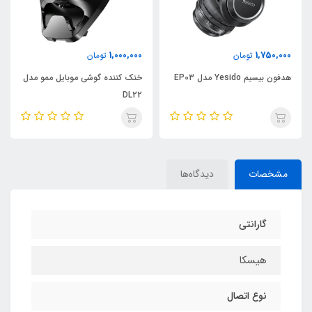
1,100,000
1,000,000
تومان
تومان
خنک کننده گوشی موبایل ممو مدل
خنک کننده گوشی موبا
DL22
مدل CX07
مشخصات
دیدگاه‌ها
گارانتی
هیسکا
نوع اتصال