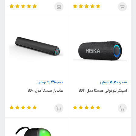
4,790,000
5,500,000
تومان
تومان
اسپیکر بلوتوثی هیسکا مدل B63
ساندبار هیسکا مدل B60