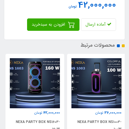
42,000,000
تومان
آماده ارسال
افزودن به سبدخرید
محصولات مرتبط
16,100,000
42,000,000
تومان
تومان
NEXA PARTY BOX NS1603-
ساندبار هیسکا مدل B203