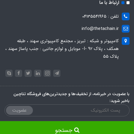
ارتباط با ما
تلفن : 04135541965
info@thetachain.ir
کامپیوتر و شبکه : تبریز ، مجتمع کامپیوتری سهند ، طبقه
همکف ، پلاک 92 -I- موبایل و لوازم جانبی : جنب پاساژ سهند ،
پلاک 55
با عضویت در خبرنامه، از تخفیف‌ها و جدیدترین‌های فروشگاه تتاچین
باخبر شوید:
عضویت
جستجو
ساخت سایت توسط
Portal