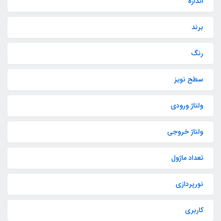
اندازه
برند
رنگ
سطح نویز
ولتاژ ورودی
ولتاژ خروجی
تعداد ماژول
نورپردازی
کاربری