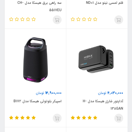
قلم لمسی نیتو مدل ND01
سه راهی برق هیسکا مدل CH-
5517EU
14,900,000
4,030,000
تومان
تومان
آداپتور شارژر هیسکا مدل H-
اسپیکر بلوتوثی هیسکا مدل B172
138GAN