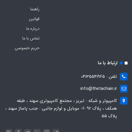
راهنما
قوانین
درباره ما
تماس با ما
حریم خصوصی
ارتباط با ما
تلفن : 04135541965
info@thetachain.ir
کامپیوتر و شبکه : تبریز ، مجتمع کامپیوتری سهند ، طبقه
همکف ، پلاک 92 -I- موبایل و لوازم جانبی : جنب پاساژ سهند ،
پلاک 55