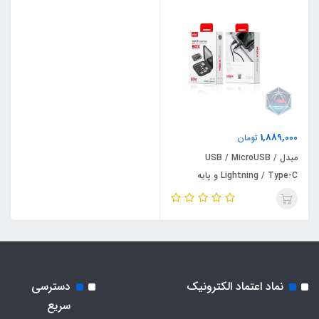
1,889,000
تومان
مبدل USB / MicroUSB /
Lightning / Type-C و پایه
نگهدارنده هیسکا مدل HR-01
نماد اعتماد الکترونیک
دسترسی
سریع