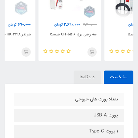
690,000
2,690,000
2,700,000
تومان
تومان
سه راهی برق CH-5516 هیسکا
هولدر HK-2218 هیسکا
مشخصات
دیدگاه‌ها
تعداد پورت های خروجی
پورت USB-A
1 پورت Type-C