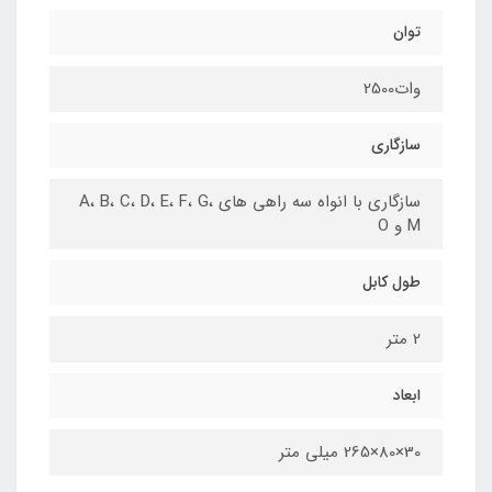
توان
وات2500
سازگاری
سازگاری با انواه سه راهی های A، B، C، D، E، F، G،
M و O
طول کابل
2 متر
ابعاد
30×80×265 میلی متر