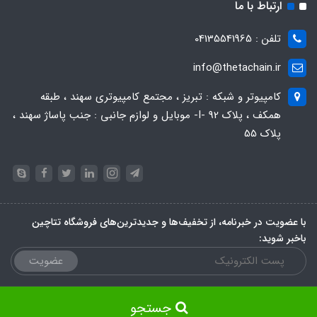
ارتباط با ما
تلفن : 04135541965
info@thetachain.ir
کامپیوتر و شبکه : تبریز ، مجتمع کامپیوتری سهند ، طبقه
همکف ، پلاک 92 -I- موبایل و لوازم جانبی : جنب پاساژ سهند ،
پلاک 55
با عضویت در خبرنامه، از تخفیف‌ها و جدیدترین‌های فروشگاه تتاچین
باخبر شوید:
عضویت
جستجو
ساخت سایت توسط
Portal