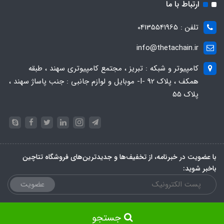
ارتباط با ما
تلفن : 04135541965
info@thetachain.ir
کامپیوتر و شبکه : تبریز ، مجتمع کامپیوتری سهند ، طبقه
همکف ، پلاک 92 -I- موبایل و لوازم جانبی : جنب پاساژ سهند ،
پلاک 55
با عضویت در خبرنامه، از تخفیف‌ها و جدیدترین‌های فروشگاه تتاچین
باخبر شوید:
عضویت
جستجو
ساخت سایت توسط
Portal