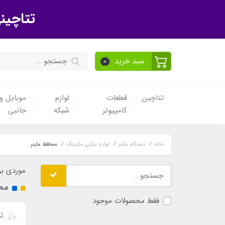
تتاچین
سبد خرید
0
تتاچین
قطعات
لوازم
موبایل و 
کامپیوتر
شبکه
جانبی
خانه
دستگاه ماینر
لوازم جانبی ماینینگ
محافظ ماینر
موردی بر
محا
فقط محصولات موجود
تر