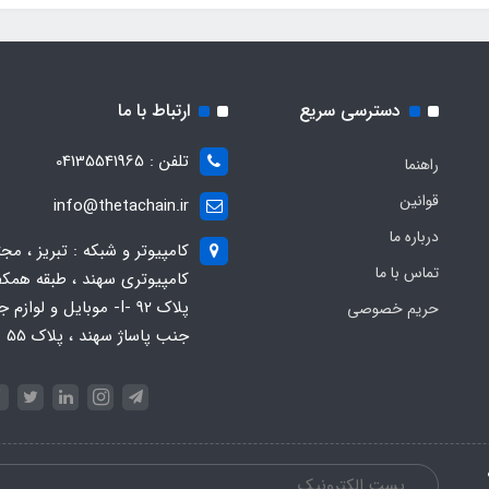
دسترسی سریع
ارتباط با ما
تلفن : 04135541965
راهنما
قوانین
info@thetachain.ir
درباره ما
کامپیوتر و شبکه : تبریز ، مج
تماس با ما
کامپیوتری سهند ، طبقه همکف
پلاک 92 -I- موبایل و لوازم
حریم خصوصی
جنب پاساژ سهند ، پلاک 55