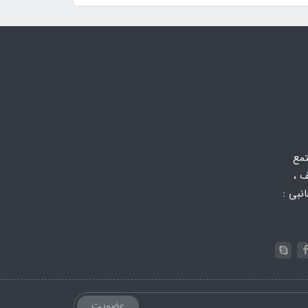
تمع
 ،
 جانبی :
عضویت