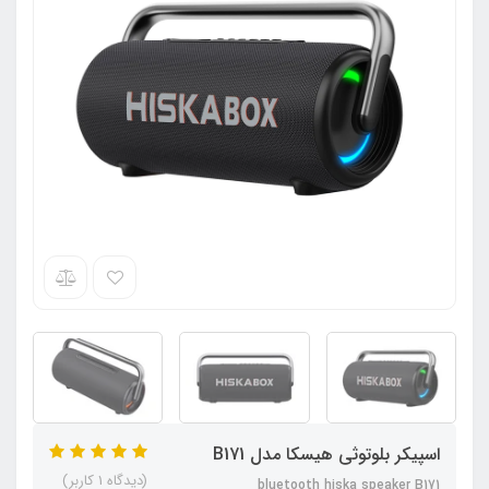
اسپیکر بلوتوثی هیسکا مدل B171
(دیدگاه 1 کاربر)
bluetooth hiska speaker B171