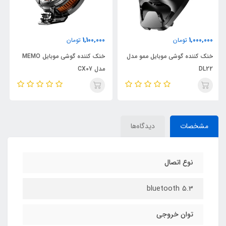
3,100,000
1,100,000
تومان
تومان
دل
خنک کننده گوشی موبایل MEMO
ساعت هوشمند هیسکا مدل
مدل CX07
SERIES 8
مشخصات
دیدگاه‌ها
نوع اتصال
bluetooth 5.3
توان خروجی