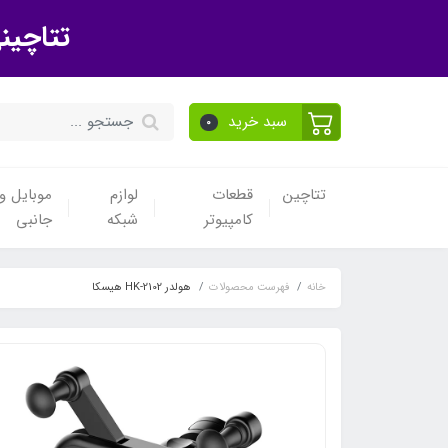
تتاچین
سبد خرید
0
تتاچین
قطعات
لوازم
موبایل و 
کامپیوتر
شبکه
جانبی
خانه
فهرست محصولات
هولدر HK-2102 هیسکا