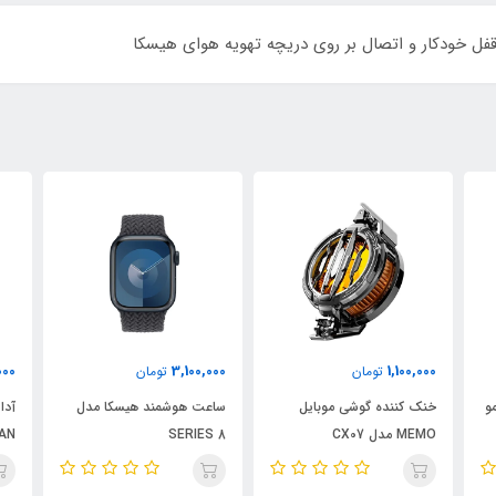
 قفل خودکار و اتصال بر روی دریچه تهویه هوای هیسکا
4,030,000
3,100,000
تومان
تومان
ل
ساعت هوشمند هیسکا مدل
آداپتور شارژر هیسکا مدل H-
138GAN
SERIES 8