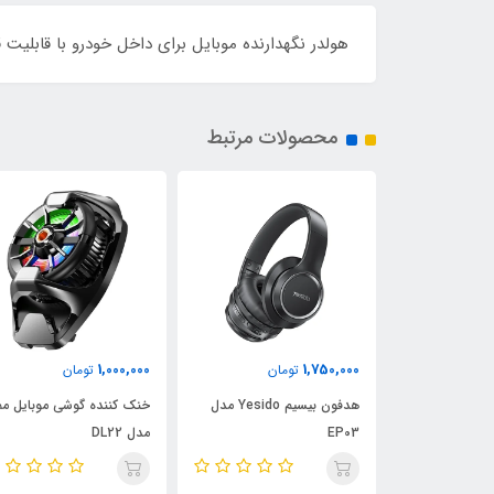
هولدر نگهدارنده موبایل برای داخل خودرو با قابلیت
محصولات مرتبط
1,100,000
1,000,000
تومان
تومان
تومان
هدفون بیسیم Yesido مدل
خنک کننده گوشی موبایل ممو
خنک کننده گوشی موبای
مدل DL22
MEMO مدل CX07