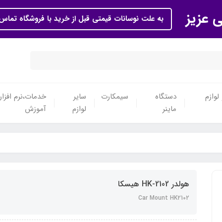
ی عزیز
به علت نوسانات قیمتی قبل از خرید با فروشگاه تماس 
لوازم
دستگاه
سیمکارت
سایر
خدمات،نرم افزار
ماینر
لوازم
آموزش
هولدر HK-2102 هیسکا
Car Mount HK2102