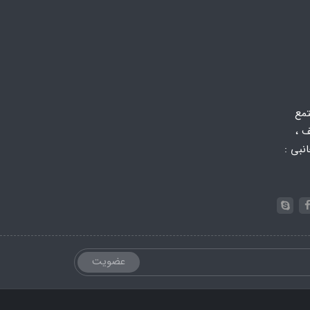
تمع
 ،
 جانبی :
عضویت