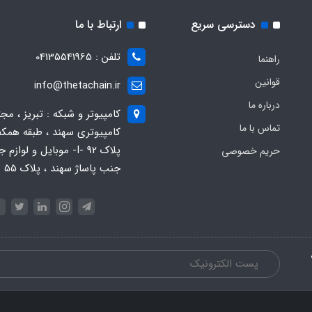
دسترسی سریع
ارتباط با ما
تلفن : 04135541965
راهنما
قوانین
info@thetachain.ir
درباره ما
کامپیوتر و شبکه : تبریز ، مج
تماس با ما
کامپیوتری سهند ، طبقه همکف
پلاک 92 -I- موبایل و لوازم
حریم خصوصی
جنب پاساژ سهند ، پلاک 55