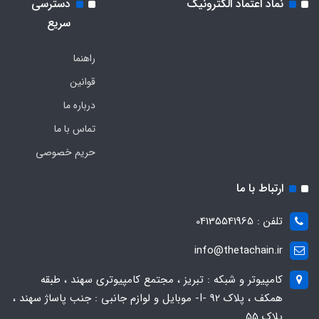
نماد اعتماد الکترونیک
دسترسی
سریع
راهنما
قوانین
درباره ما
تماس با ما
حریم خصوصی
ارتباط با ما
تلفن : 04135541965
info@thetachain.ir
کامپیوتر و شبکه : تبریز ، مجتمع کامپیوتری سهند ، طبقه
همکف ، پلاک 92 -I- موبایل و لوازم جانبی : جنب پاساژ سهند ،
پلاک 55