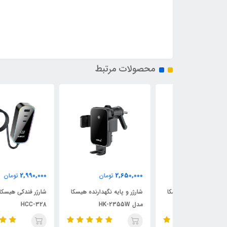
محصولات مرتبط
2,990,000
2,650,000
مان
تومان
تومان
گهدارنده هیسکا
شارژر و پایه نگهدارنده هیسکا
شارژر فندکی هیسکا مدل
مدل HK-2355W
HCC-328