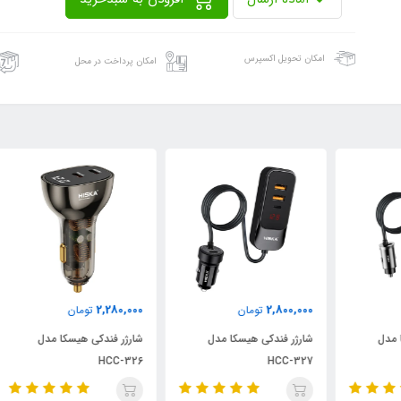
امکان تحویل اکسپرس
امکان پرداخت در محل
000
2,280,000
2,800,000
تومان
تومان
شارژر فندکی هیسکا مدل
شارژر فندکی هیسکا مدل
HCC-327
HCC-326
مدل 317