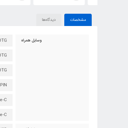
مشخصات
دیدگاه‌ها
وسایل همراه
Micro USB OTG: مناس
USB OTG: امکان اتصال مس
Lightning OTG:
Card PIN: قابلیت اتصال ک
e-C To Type-C
 USB، Type-C