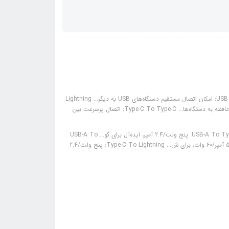
وسایل همراه: Micro USB OTG: مناسب برای اتصال دستگاه‌هایی که از... USB OTG: امکان اتصال مستقیم دستگاه‌های USB به دیگر... Lightning
OTG: برای دستگاه‌های اپل با پورت Lightni... Card PIN: قابلیت اتصال کارت‌های حافظه به دستگاه‌ها... Type-C To Type-C: اتصال پرسرعت بین
ولتاژ کاری: USB-A To Micro USB: پنج ولت/2.4 آمپر، مناسب برای ش... USB-A To Type-C: پنج ولت/2.4 آمپر، ایده‌آل برای گو... USB-A To
Lightning: پنج ولت/2.4 آمپر، شارژ سریع و... Type-C To Type-C: دوازده ولت/5 آمپر/60 وات، برای ش... Type-C To Lightning: پنج ولت/2.4