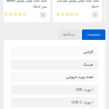
خنک کننده گوشی موبایل ممو مدل
خنک کننده گوشی موبایل MEMO
DL22
مدل CX07
مشخصات
دیدگاه‌ها
گارانتی
هیسکا
تعداد پورت خروجی
1 پورت USB
1 پورت UCB-C