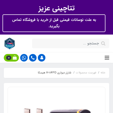
تتاچینی عزیز
به علت نوسانات قیمتی قبل از خرید با فروشگاه تماس
بگیرید.
0
خانه
فهرست محصولات
شارژر دیواری H-114PD هیسکا