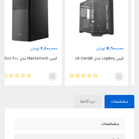
4,800,000
14,900,000
تومان
تومان
کیس Logikey مدل LK-C565B
کیس Mastertech مدل Eco 400
مشخصات
دیدگاه‌ها
مشخصات