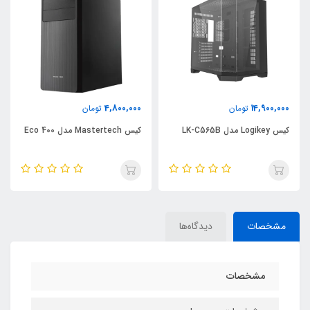
14,800,000
4,800,000
تومان
تومان
کیس Mastertech مدل Eco 400
کیس لاجی کی مدل C634B
مشخصات
دیدگاه‌ها
مشخصات