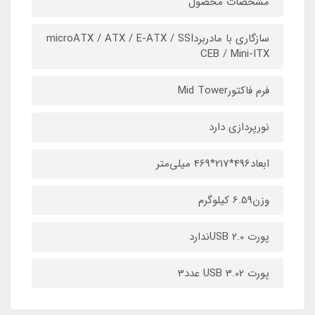
مشخصات محصول
سازگاری با مادربردmicroATX / ATX / E-ATX / SSI
CEB / Mini-ITX
فرم فاکتورMid Tower
نورپردازی دارد
ابعاد496*217*469 میلی‌متر
وزن6.59 کیلوگرم
پورت USB 2.0ندارد
پورت USB 3.02 عدد3