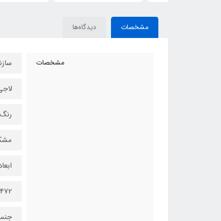
مشخصات
دیدگاه‌ها
مشخصات
سازن
لاجی
رنگ
مشک
ابعا
472×235×480 میلی متر
جنس