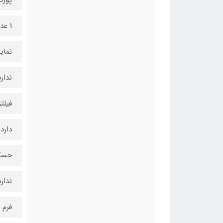
1 عدد HD Audio
نمای
ندارد
فیلتر
دارد
حسگر
ندارد
فرم 