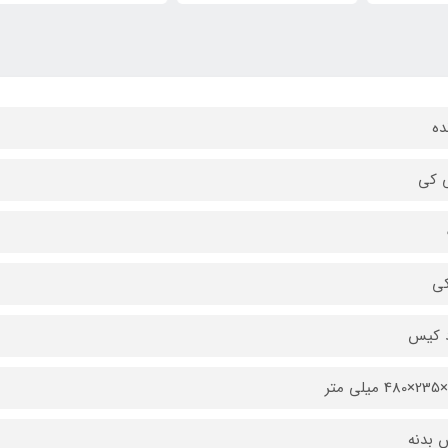
ده
 کی
ی
د کیس
 بدنه