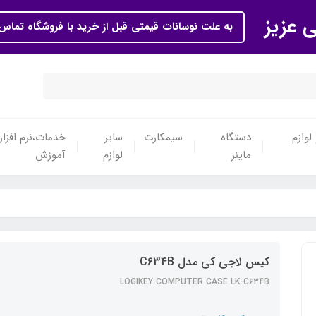
ی عزیز
به علت نوسانات قیمتی قبل از خرید با فروشگاه تماس 
لوازم
دستگاه
سیمکارت
سایر
خدمات،نرم افزار
ماینر
لوازم
آموزش
کیس لاجی کی مدل C634B
LOGIKEY COMPUTER CASE LK-C634B