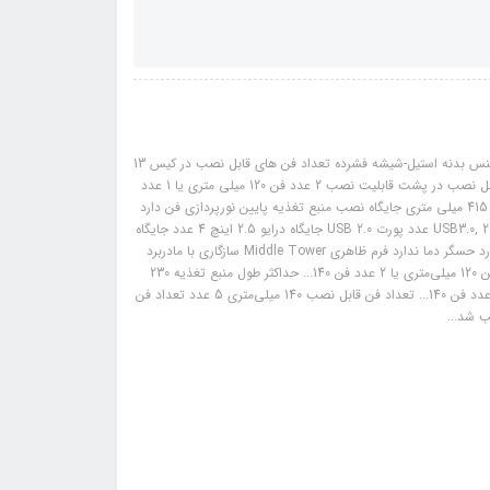
مشخصات: سازنده لاجی کی رنگ مشکی ابعاد کیس 472×235×480 میلی متر جنس بدنه استیل-شیشه فشرده تعداد فن های قابل نصب در کیس 13
عدد شکاف توسعه 7 عدد تعداد فن قابل نصب 120 میلی‌متری 13 عدد تعداد فن قابل نصب در پشت قابلیت نصب 2 عدد فن 120 میلی متری یا 1 عدد
فن 140... حداکثر ارتفاع خنک‌کننده پردازنده 175 میلی‌متر حداکثر طول کارت گرافیک 415 میلی متری جایگاه نصب منبع تغذیه پایین نورپردازی فن دارد
مدیریت نصب کابل دارد, فضای مدیریت کابل ۲۷ میلی‌متر پورت USB 1 عدد پورت USB3.0, 2 عدد پورت USB 2.0 جایگاه درایو 2.5 اینچ 4 عدد جایگاه
درایو 3.5 اینچ 2 عدد پورت صدا 1 عدد HD Audio نمایشگر ندارد فیلتر گرد وغبار دارد حسگر دما ندارد فرم ظاهری Middle Tower سازگاری با مادربرد
ATX, E-ATX, ITX, M-ATX تعداد فن قابل نصب در سقف قابلیت نصب 3 عدد فن 120 میلی‌متری یا 2 عدد فن 140... حداکثر طول منبع تغذیه 230
میلی متر تعداد فن قابل نصب در جلو قابلیت نصب 3 عدد فن 120 میلی‌متری یا 3 عدد فن 140... تعداد فن قابل نصب 140 میلی‌متری 5 عدد تعداد فن