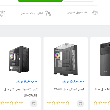
امکان تحویل اکسپرس
امکان پرداخت در محل
000
14,600,000
15,800,000
تومان
تومان
Ma مدل Eco
کیس لاجیکی مدل C511B
کیس کامپیوتر لاجی کی مدل
کیس
84B
LK-C484B