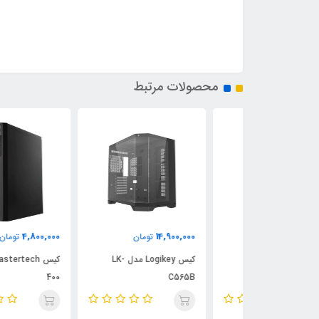
محصولات مرتبط
4,800,000
14,900,000
مان
تومان
تومان
کیس Logikey مدل LK-
کیس Logikey مدل LK-
کیس stertech
400
C565B