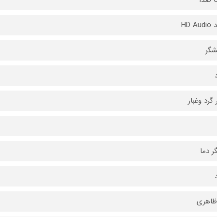
شگر
 گرد وغبار
 دما
ظاهری