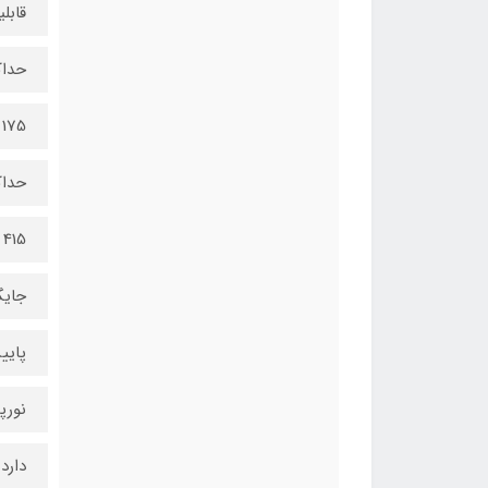
قابلیت نصب 2 عدد 
حداک
175 میلی‌متر
حداک
415 میلی متری
جایگ
پایی
نورپ
دارد