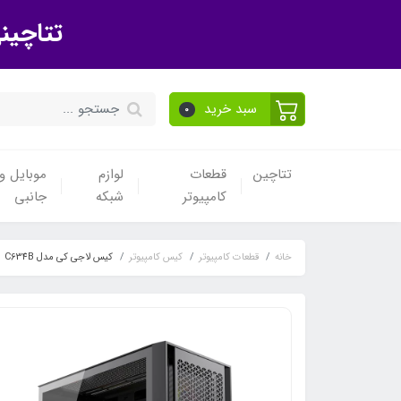
تتاچین
سبد خرید
0
تتاچین
قطعات
لوازم
موبایل و 
کامپیوتر
شبکه
جانبی
خانه
قطعات کامپیوتر
کیس کامپیوتر
کیس لاجی کی مدل C634B