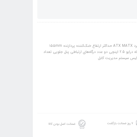
مشخصات: ابعاد ۳۹۰x۲۰۰x۴۴۹ mm میلی‌متر وزن ۵۷۰۰ کیلوگرم سازگاری با مادربرد ATX MATX حداکثر ارتفاع خنک‌کننده پردازنده ۱۵۵mm
میلی‌متر حداکثر طول کارت گرافیک ۳۳۰mm میلی‌متر ساختار ذخیره‌سازی تعداد جایگاه درایو 2.5 اینچی دو عدد درگاه‌های ارتباطی پنل جلویی تعداد
۷ روز ضمانت بازگشت
ضمانت اصل بودن کالا