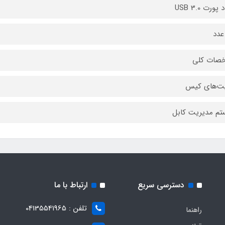
پورت USB 3.0
عدد
صات کلی
یت‌های کیس
م مدیریت کابل
دسترسی سریع
ارتباط با ما
تلفن : 04135541965
راهنما