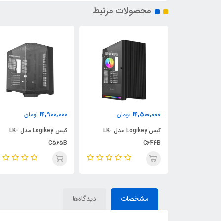
محصولات مرتبط
4,800,000
14,900,000
مان
تومان
تومان
کیس Logikey مدل LK-
کیس Logikey مدل LK-
کیس stertech
400
C565B
مشخصات
دیدگاه‌ها