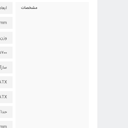
مشخصات
ابعاد
۴۹ mm
وزن
۵۷۰۰ کیلوگ
سازگ
ATX
ATX
حداک
۱۵۵mm م