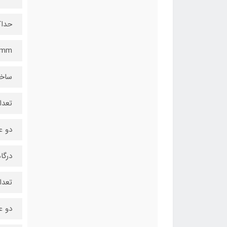
حداک
۳۳۰mm م
ساخت
تعداد 
دو ع
درگا
تعداد 
دو ع