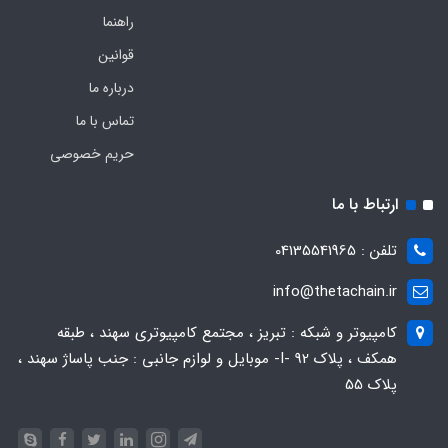
راهنما
قوانین
درباره ما
تماس با ما
حریم خصوصی
ارتباط با ما
تلفن : 04135541965
info@thetachain.ir
کامپیوتر و شبکه : تبریز ، مجتمع کامپیوتری سهند ، طبقه
همکف ، پلاک 92 -I- موبایل و لوازم جانبی : جنب پاساژ سهند ،
پلاک 55