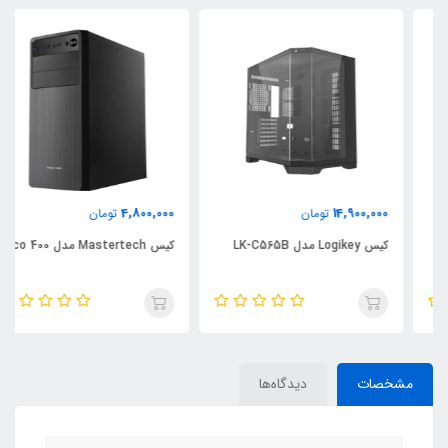
4,800,000
14,900,000
تومان
تومان
کیس Logikey مدل LK-C565B
کیس Mastertech مدل Eco 400
مشخصات
دیدگاه‌ها