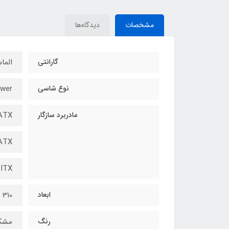
مشخصات
دیدگاه‌ها
گارانتی
الما
نوع شاسی
wer
مادربرد سازگار
ATX
ATX
-ITX
ابعاد
310 × 472 × 518 میلی‌متر
رنگ
مشک