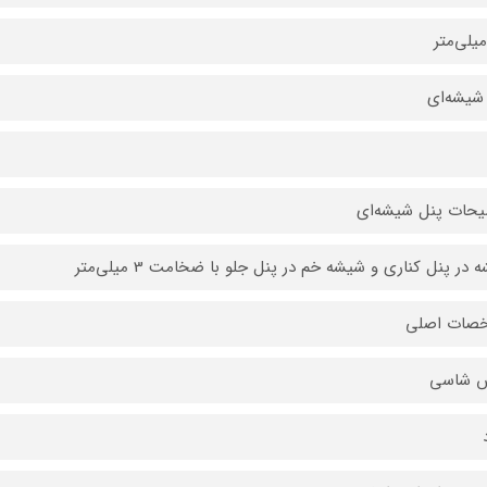
شیشه‌ای
حات پنل شیشه‌ای
در پنل کناری و شیشه خم در پنل جلو با ضخامت 3 میلی‌متر
صات اصلی
 شاسی