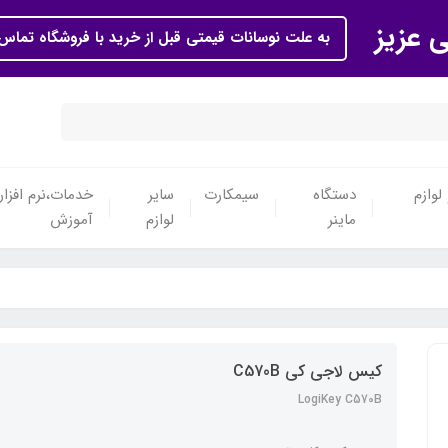
ی عزیز
به علت نوسانات قیمتی قبل از خرید با فروشگاه تماس 
لوازم
دستگاه
سیمکارت
سایر
خدمات،نرم افزار
ماینر
لوازم
آموزش
کیس لاجی کی C570B
LogiKey C570B