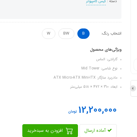
دسته :
کیس کامپیوتر
انتخاب رنگ:
B
BW
W
ویژگی‌های محصول
گارانتی: الماس
نوع شاسی: Mid Tower
مادربرد سازگار: ATX Micro-ATX Mini-ITX
ابعاد: 310 × 472 × 518 میلی‌متر
12,200,000
تومان
آماده ارسال
افزودن به سبدخرید