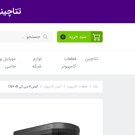
تتاچین
سبد خرید
0
تتاچین
قطعات
لوازم
موبایل و 
کامپیوتر
شبکه
جانبی
خانه
قطعات کامپیوتر
کیس کامپیوتر
کیس لاجی کی C570B