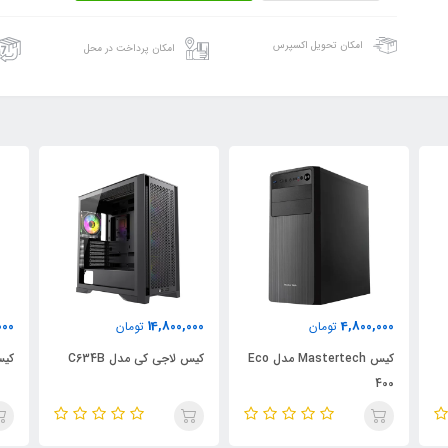
امکان تحویل اکسپرس
امکان پرداخت در محل
000
15,800,000
14,800,000
تومان
تومان
Ma مدل Eco
کیس لاجی کی مدل C634B
کیس لاجیکی مدل C511B
کیس
84B