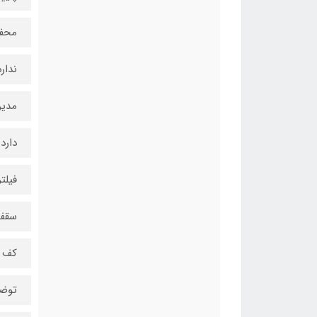
محفظ
ندارد
مدیر
دارد
فیلتر
سقف
کف
توضی