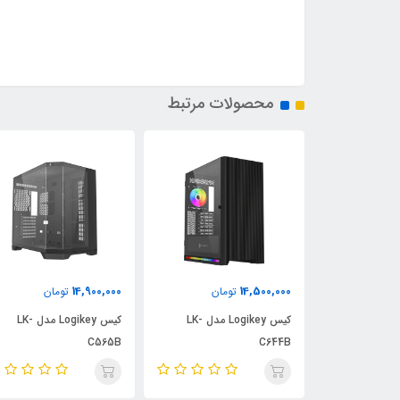
محصولات مرتبط
4,800,000
14,900,000
مان
تومان
تومان
کیس Logikey مدل LK-
کیس Logikey مدل LK-
کیس stertech
400
C565B