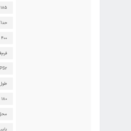
185 میلی‌متر
حداک
400 میلی‌متر
فرم‌
PS2
طول 
180 میلی‌متر
محل
پایی