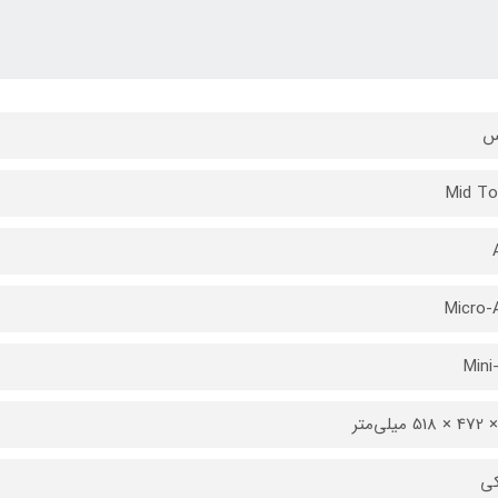
س
Mid To
Micro-
Mini
ی