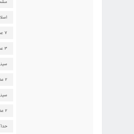
مشخ
اسلا
7 عدد افقی
3 عدد عمودی
سینی در
2 عدد
سینی در
2 عدد
حداک