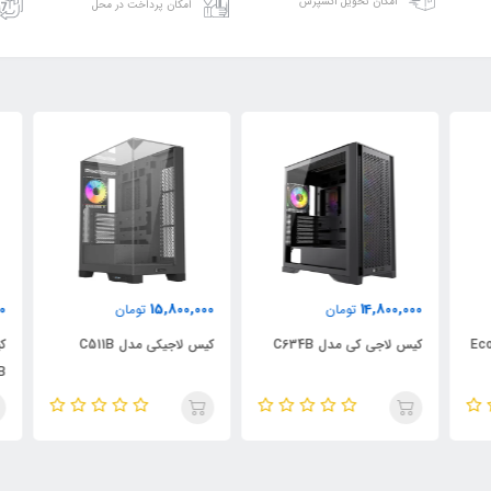
امکان تحویل اکسپرس
امکان پرداخت در محل
000
15,800,000
14,800,000
تومان
تومان
Ma مدل Eco
کیس لاجی کی مدل C634B
کیس لاجیکی مدل C511B
کیس
84B