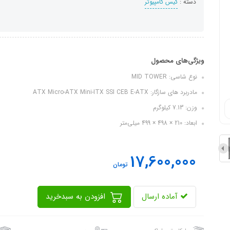
دسته :
کیس کامپیوتر
ویژگی‌های محصول
نوع شاسی: MID TOWER
مادربرد های سازگار: ATX Micro-ATX Mini-ITX SSI CEB E-ATX
وزن: 7.13 کیلوگرم
ابعاد: 210 × 498 × 499 میلی‌متر
17,600,000
تومان
آماده ارسال
افزودن به سبدخرید