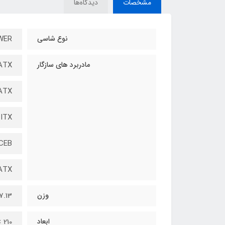
مشخصات
دیدگاه‌ها
نوع شاسی
WER
مادربرد های سازگار
ATX
ATX
-ITX
 CEB
ATX
وزن
7.13 کیلوگر
ابعاد
210 × 498 × 499 میلی‌متر