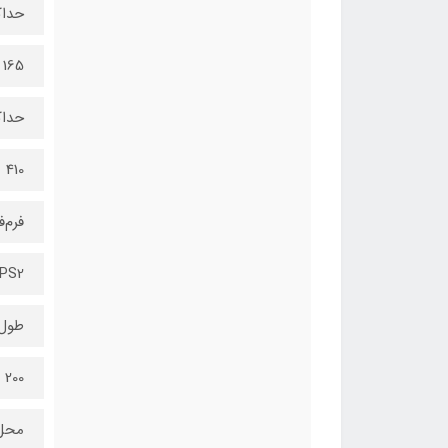
حداک
165 میلی‌متر
حداک
410 میلی‌متر
فرم‌
PS2
طول 
200 میلی‌متر
محل