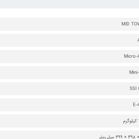
MID TO
Micro-
Mini
SSI
E-
م