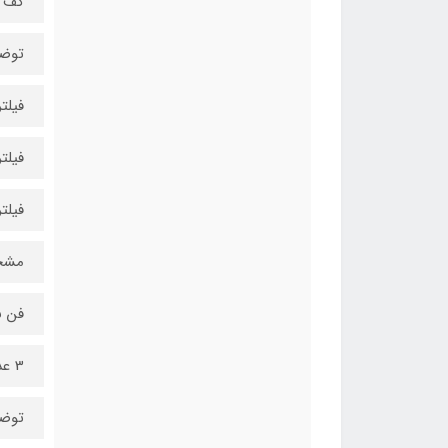
کف
توضی
فیلت
فیلت
فیلت
مشخ
فن ن
3 عدد 120 میلی‌متری
توضی