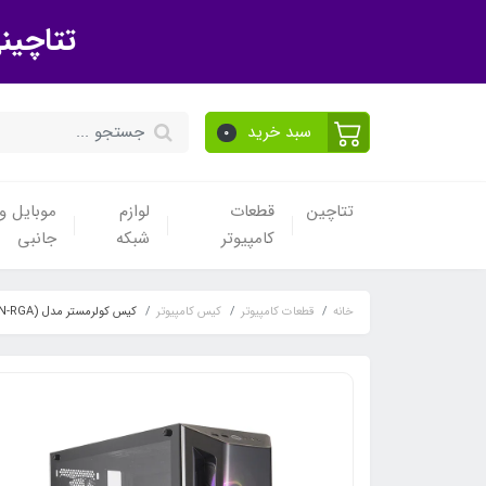
تتاچین
سبد خرید
0
تتاچین
قطعات
لوازم
موبایل و 
کامپیوتر
شبکه
جانبی
خانه
قطعات کامپیوتر
کیس کامپیوتر
کیس کولرمستر مدل MASTERBOX MB520 (MCB-B520-KGNN-RGA)