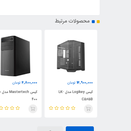
محصولات مرتبط
4,800,000
14,900,000
مان
تومان
تومان
کیس Logikey مدل LK-
کیس Logikey مدل LK-
کیس stertech
400
C565B