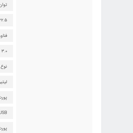
توان
22.5 وا
فناو
QC 3.0 و 
نوع 
لیتی
پورت
 USB
پورت