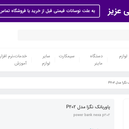
ی عزیز
به علت نوسانات قیمتی قبل از خرید با فروشگاه تماس 
لوازم
دستگاه
سیمکارت
سایر
خدمات،نرم افزار
ماینر
لوازم
آموزش
نگزا مدل P202
پاوربانک نگزا مدل P202
power bank nexa p202