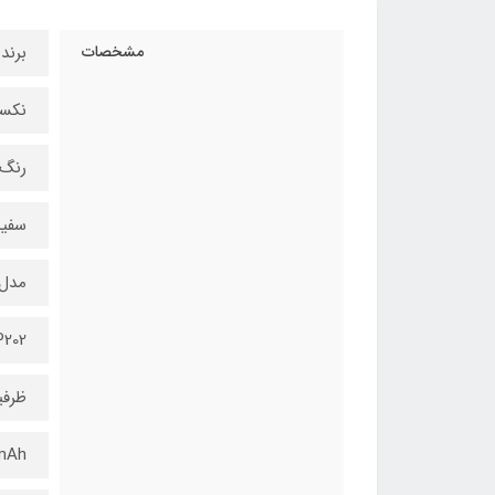
مشخصات
برند
نکسا
رنگ
سفید
مدل
P202
ظرف
0mAh