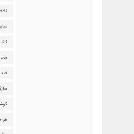
SB-C
نمای
LCD دیجیتال (نمایش میزان شا
محا
ضد ا
سازگ
گوشی
طراح