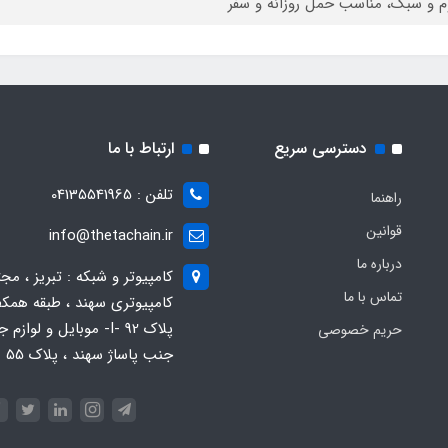
م و سبک، مناسب حمل روزانه و سفر
دسترسی سریع
ارتباط با ما
تلفن : 04135541965
راهنما
قوانین
info@thetachain.ir
درباره ما
کامپیوتر و شبکه : تبریز ، مج
تماس با ما
کامپیوتری سهند ، طبقه همکف
پلاک 92 -I- موبایل و لوازم
حریم خصوصی
جنب پاساژ سهند ، پلاک 55