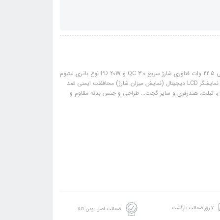
مشخصات: برند نکسا رنگ سفید مدل P202 ظرفیت 20000mAh توان خروجی کلی 22.5 وات فناوری شارژ سریع QC 3.0 و PD 20W نوع باتری لیتیوم
پلیمری پورت‌های ورودی USB-C ، Micro USB پورت‌های خروجی USB-A ، USB-C نمایشگر LCD دیجیتال (نمایش میزان شارژ) محافظت ایمنی ضد
ن، تبلت، هندزفری و سایر گجت‌... طراحی و جنس بدنه مقاوم و
۷ روز ضمانت بازگشت
ضمانت اصل بودن کالا