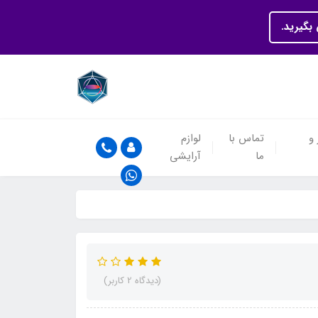
بگیرید.
 و
تماس با
لوازم
ما
آرایشی
(دیدگاه 2 کاربر)