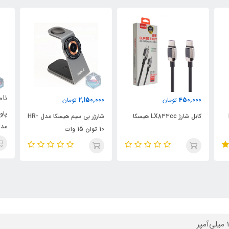
ناموجود
00
2,150,000
تومان
پاوربانک مگنتی گرین لیون
شارژر بی سیم هیسکا مدل HR-
هدف
مدل Green Lion
10 توان 15 وات
LUXEMBOURG Magsafe
Powerbank GNLXPB ظرفیت
10000mAh
پر