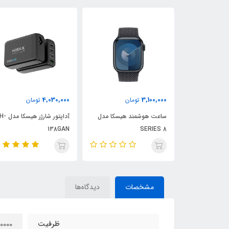
450,000
4,030,000
ان
تومان
تومان
 هیسکا مدل
آداپتور شارژر هیسکا مدل H-
کابل شارژ LX833cc هیسکا
138GAN
مشخصات
دیدگاه‌ها
ظرفیت
10000 میلی‌آم