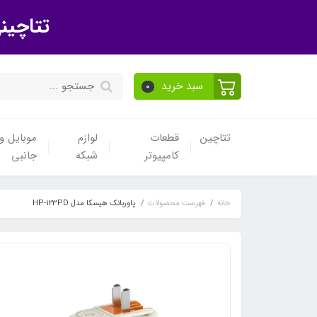
تتاچین
سبد خرید
0
تتاچین
قطعات
لوازم
موبایل و 
کامپیوتر
شبکه
جانبی
خانه
فهرست محصولات
پاوربانک هیسکا مدل HP-123PD