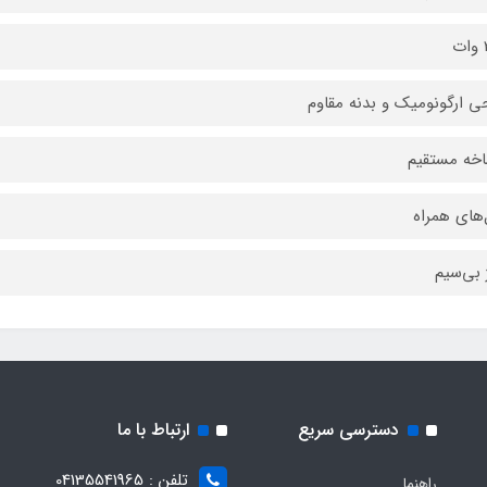
ت
ی ارگونومیک و بدنه مقاوم
خه مستقیم
‌های همراه
 بی‌سیم
دسترسی سریع
ارتباط با ما
تلفن : 04135541965
راهنما