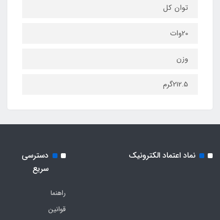
توان کل
20وات
وزن
212.5گرم
نماد اعتماد الکترونیک
دسترسی
سریع
راهنما
قوانین