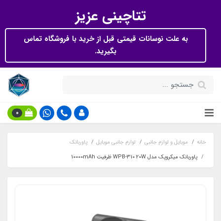
تتاچینی عزیز
به علت نوسانات قیمتی قبل از خرید با فروشگاه تماس
بگیرید.
0
خانه
موبایل و لوازم جانبی
لوازم جانبی موبایل
پاوربانک
پاوربانک میکروپک مدل WPB-310 20W ظرفیت 10000mAh