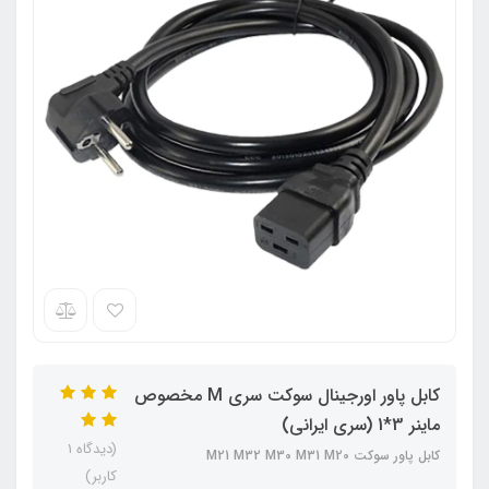
کابل پاور اورجینال سوکت سری M مخصوص
ماینر 3*1 (سری ایرانی)
(دیدگاه 1
کابل پاور سوکت M21 M32 M30 M31 M20
کاربر)