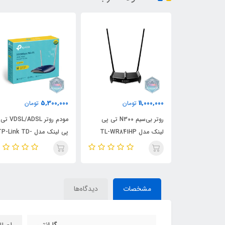
3,950,000
5,300,000
ان
تومان
تومان
روتر بی‌سیم N300 تی پی
مودم روتر VDSL/ADSL تی
کارت شبکه بی سیم TL-
پی لینک مدل TP-Link TD-
WN727N
W9960
مشخصات
دیدگاه‌ها
گارانتی