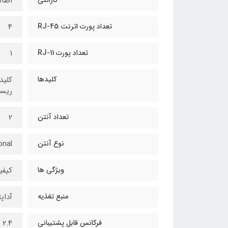
اصال
تعداد پورت اترنت RJ-45
4
تعداد پورت RJ-11
1
کلیدها
ریست/
تعداد آنتن
2
نوع آنتن
ional
ویژگی ها
کیفیت
منبع تغذیه
آداپتور 
فرکانس قابل پشتیبانی
۲.۴ گیگاهرتز