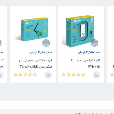
000
1,430,000
3,800,000
تومان
تومان
کارت شبکه بی سیم تی پی
کارت شبکه TP-LINK TG-
لینک مدل TL-WN781ND
3468
دسک
08D