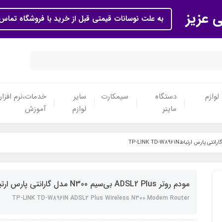
ی عزیز
به علت نوسانات قیمتی قبل از خرید با فروشگاه تماس 
لوازم
دستگاه
سیمکارت
سایر
خدمات،نرم افزار
ماینر
لوازم
آموزش
مودم روتر ADSL2 Plus بی‌سیم N300 مدل گارانتی پارس ارتباطTP-LINK TD-W8961N
TP-LINK TD-W8961N ADSL2 Plus Wireless N300 Modem Router