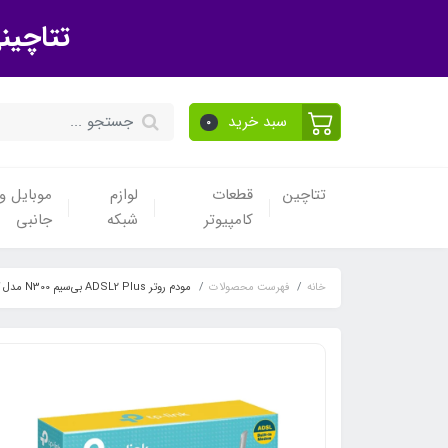
تتاچین
سبد خرید
0
تتاچین
قطعات
لوازم
موبایل و 
کامپیوتر
شبکه
جانبی
خانه
فهرست محصولات
مودم روتر ADSL2 Plus بی‌سیم N300 مدل گارانتی پارس ارتباطTP-LINK TD-W8961N