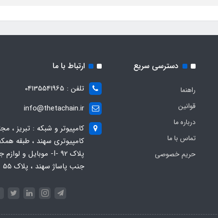
دسترسی سریع
ارتباط با ما
تلفن : 04135541965
راهنما
قوانین
info@thetachain.ir
درباره ما
کامپیوتر و شبکه : تبریز ، مج
تماس با ما
کامپیوتری سهند ، طبقه همکف
پلاک 92 -I- موبایل و لوازم
حریم خصوصی
جنب پاساژ سهند ، پلاک 55