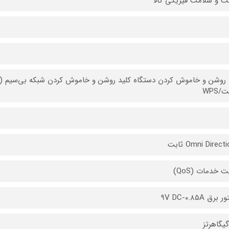
ت و سلامت فیزیکی کالا
WPS
Omni Direct ثابت
 خدمات (QoS)
برق ۹V DC-۰.۸۵A