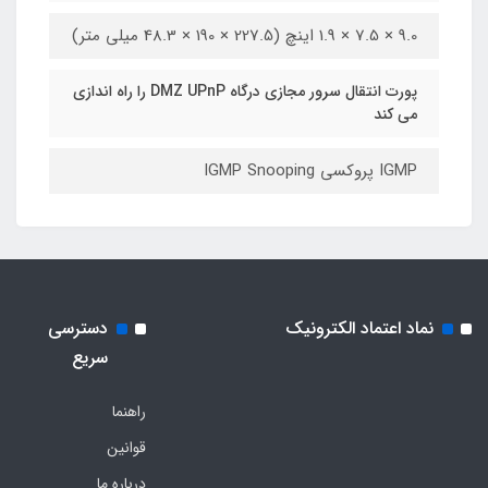
9.0 × 7.5 × 1.9 اینچ (227.5 × 190 × 48.3 میلی متر)
پورت انتقال سرور مجازی درگاه DMZ UPnP را راه اندازی
می کند
IGMP پروکسی IGMP Snooping
نماد اعتماد الکترونیک
دسترسی
سریع
راهنما
قوانین
درباره ما