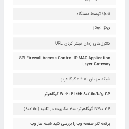
QoS توسط دستگاه
IPv4 IPv6
کنترل‌های زمان فیلتر کردن URL
SPI Firewall Access Control IP MAC Application
Layer Gateway
شبکه مهمان 1× 2.4 گیگاهرتز
Wi-Fi 4 IEEE 802.11n/b/g 2.4 گیگاهرتز
N300 2.4 گیگاهرتز: 300 مگابیت در ثانیه (802.11n)
برنامه تتر صفحه وب را بررسی کنید شبیه ساز وب