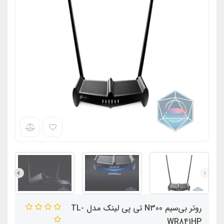
روتر بی‌سیم N300 تی پی لینک مدل TL-
WR841HP