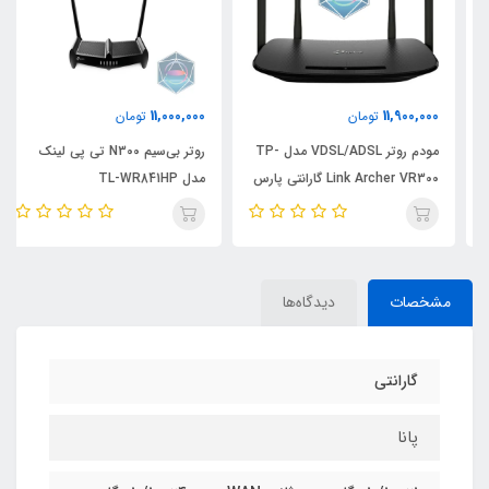
11,000,000
11,900,000
تومان
تومان
مودم روتر VDSL/ADSL مدل TP-
روتر بی‌سیم N300 تی پی لینک
Link Archer VR300 گارانتی پارس
مدل TL-WR841HP
ارتباط
مشخصات
دیدگاه‌ها
گارانتی
پانا