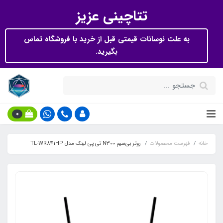
تتاچینی عزیز
به علت نوسانات قیمتی قبل از خرید با فروشگاه تماس
بگیرید.
0
خانه
فهرست محصولات
روتر بی‌سیم N300 تی پی لینک مدل TL-WR841HP