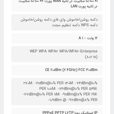
1× 10/100 مگابیت در ثانیه WAN پورت 4× 10/100 مگابیت
در ثانیه پورت LAN
دکمه روشن/خاموش وای فای دکمه روشن/خاموش
دکمه WPS دکمه تنظیم مجدد
12 ولت ⎓ 1 A
WEP WPA WPA2 WPA/WPA2-Enterprise
(802.1x)
CE 20dBm (2.4GHz) FCC 30dBm
270M: -71dBm@10% PER 130M: -74dBm@10%
PER 108M: -74dBm@10% PER 54M:
-77dBm@10% PER 11M: -91dBm@8% PER 6M:
-109dBm @ -97dBm@8% PER
IP استاتیک پویا PPPoE PPTP L2TP