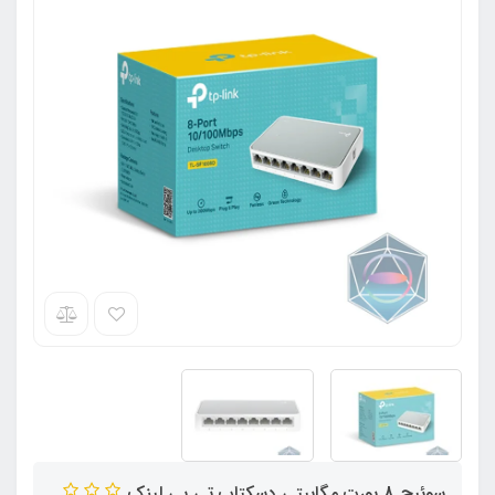
سوئیچ 8 پورت مگابیتی دسکتاپ تی پی لینک