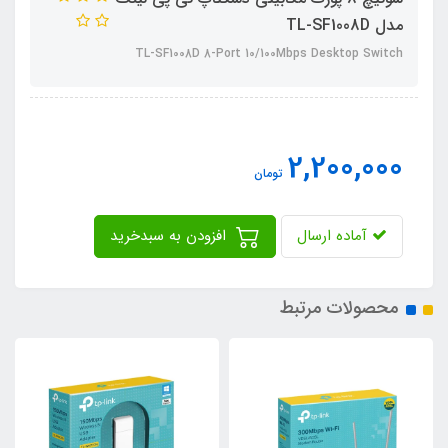
مدل TL-SF1008D
TL-SF1008D 8-Port 10/100Mbps Desktop Switch
2,200,000
تومان
آماده ارسال
افزودن به سبدخرید
محصولات مرتبط