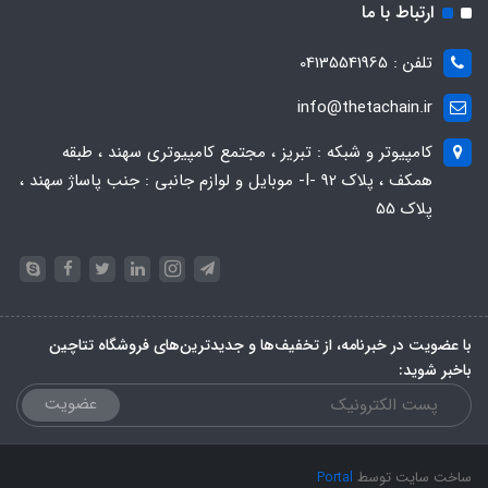
ارتباط با ما
تلفن : 04135541965
info@thetachain.ir
کامپیوتر و شبکه : تبریز ، مجتمع کامپیوتری سهند ، طبقه
همکف ، پلاک 92 -I- موبایل و لوازم جانبی : جنب پاساژ سهند ،
پلاک 55
با عضویت در خبرنامه، از تخفیف‌ها و جدیدترین‌های فروشگاه تتاچین
باخبر شوید:
عضویت
ساخت سایت توسط
Portal