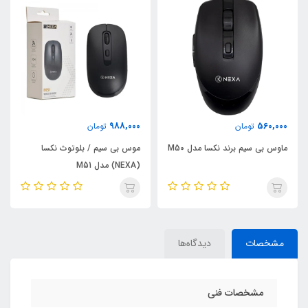
550,000
988,000
تومان
تومان
 مدل M50
موس بی سیم / بلوتوث نکسا
ماوس سیمی برند نکسا مدل 
(NEXA) مدل M51
مشخصات
دیدگاه‌ها
مشخصات فنی