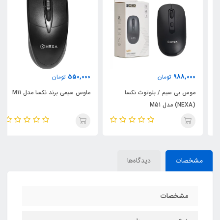
550,000
988,000
تومان
تومان
موس بی سیم / بلوتوث نکسا
ماوس سیمی برند نکسا مدل M11
(NEXA) مدل M51
مشخصات
دیدگاه‌ها
مشخصات