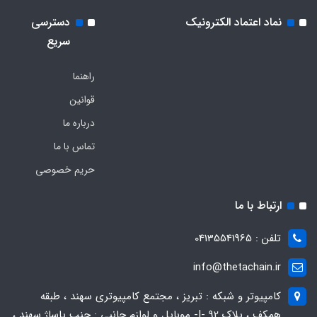
نماد اعتماد الکترونیک
دسترسی
سریع
راهنما
قوانین
درباره ما
تماس با ما
حریم خصوصی
ارتباط با ما
تلفن : 04135541965
info@thetachain.ir
کامپیوتر و شبکه : تبریز ، مجتمع کامپیوتری سهند ، طبقه
همکف ، پلاک 92 -I- موبایل و لوازم جانبی : جنب پاساژ سهند ،