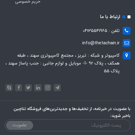
حریم خصوصی
ارتباط با ما
تلفن : 04135541965
info@thetachain.ir
کامپیوتر و شبکه : تبریز ، مجتمع کامپیوتری سهند ، طبقه
همکف ، پلاک 92 -I- موبایل و لوازم جانبی : جنب پاساژ سهند ،
پلاک 55
با عضویت در خبرنامه، از تخفیف‌ها و جدیدترین‌های فروشگاه تتاچین
باخبر شوید:
عضویت