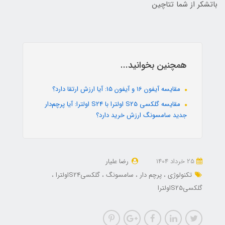
باتشکر از شما تتاچین
همچنین بخوانید...
مقایسه آیفون 16 و آیفون 15: آیا ارزش ارتقا دارد؟
مقایسه گلکسی S25 اولترا با S24 اولترا: آیا پرچم‌دار
جدید سامسونگ ارزش خرید دارد؟
25 خرداد 1404
رضا علیار
تکنولوژی
پرچم دار
سامسونگ
گلکسیS24اولترا
گلکسیS25اولترا