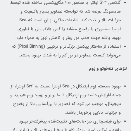
گلکسی S24 اولترا با سنسور 200 مگاپیکسلی ساخته شده توسط
سامسونگ عرضه شد که توانسته تصاویر بسیار باکیفیت و
جزئیات بالا را ثبت کند. شایعات حاکی از آن است که S25
اولترا سنسوری با وضوح مشابه یا کمی بالاتر ولی با فناوری
بهبود یافته جهت جذب نور بهتر و کاهش نویز به همراه دارد.
استفاده از ساختار پیکسل بزرگ‌تر و ترکیبی (Pixel Binning) که
می‌تواند کیفیت تصاویر در نور کم را به شدت بهبود بخشد.
لنزهای تله‌فوتو و زوم
بهبود سیستم زوم اپتیکال در S25 اولترا نسبت به S24 اولترا، از
جمله افزایش دامنه زوم اپتیکال تا 10 برابر و بهبود زوم هیبرید و
دیجیتال، موجب می‌شود که تصاویر با بزرگنمایی بالا از وضوح
و جزئیات بالایی برخوردار باشند.
برای فیلمبرداری نیز حالت‌های تثبیت‌شده پیشرفته‌تر بهبود
یافته و امکان ضبط ویدئو 8K با نرخ فریم‌های بالاتر (مانند 60