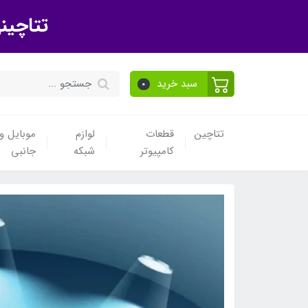
تتاچین
سبد خرید
0
تتاچین
قطعات
لوازم
موبایل و 
کامپیوتر
شبکه
جانبی