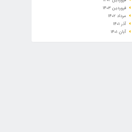
فروردین 1404
فروردین 1403
مرداد 1402
آذر 1401
آبان 1401