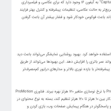
همچنین، شایعاتی در مورد اضافه شدن دکمه جدید "Capture" به آیفون 16 وجود دارد که برای عکاسی و فیلمبرداری
ع‌تر به حالت عکاسی، تنظیمات پیشرفته و کنترل بهتر فرایند
تواند باعث فوکوس خودکار شود و فشار بیشتر آن باعث گرفتن
رف‌تر استفاده خواهد کرد. بهبود روشنایی نمایشگر می‌تواند باعث دید
ند عمر باتری را افزایش دهد. این بهبودها می‌تواند از طریق
ز فناوری‌های جدید نمایشگر مانند OLED های پیشرفته‌تر با بازده نوری بالاتر و مدارهای درایور کم‌مصرف‌تر
همچنین، ممکن است مدل‌های پرو از فناوری ProMotion با نرخ نوسازی متغیر 120 هرتز بهره ببرند. فناوری ProMotion
به نمایشگر اجازه می‌دهد تا نرخ نوسازی را به طور خودکار بین 10 هرتز تا 120 هرتز تنظیم کند، بسته به نوع محتوای در
 و پاسخگوتر در هنگام پیمایش صفحات وب، بازی کردن و