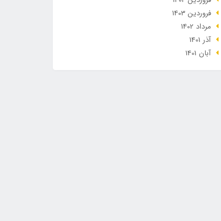
فروردین 1404
فروردین 1403
مرداد 1402
آذر 1401
آبان 1401