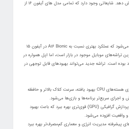
تماشای ویدیو شود و در عین حال مصرف انرژی را کاهش دهد. شایعاتی وجود دارد که تمامی مدل های آیفون 16 از
آیفون 16 احتمالاً با تراشه جدید A18 یا A17 Pro عرضه می‌شود که عملکرد بهتری نسبت به A16 Bionic در آیفون 15
ی از قدرتمندترین تراشه‌های موبایل موجود در بازار است، اما اپل همواره در
ود بوده است. تراشه جدید می‌تواند بهبودهای قابل توجهی در
سرعت پردازش بالاتر: تراشه جدید می‌تواند از معماری هسته‌های CPU بهبود یافته، سرعت کلاک بالاتر و حافظه
 اجرای سریع‌تر برنامه‌ها و بازی‌ها می‌شود.
عملکرد گرافیکی بهتر: تراشه جدید می‌تواند از واحد پردازش گرافیکی (GPU) قوی‌تری بهره ببرد که باعث بهبود
و واقعیت افزوده می‌شود.
های پیشرفته مدیریت انرژی و معماری کم‌مصرف‌تر بهره ببرد