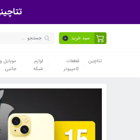
تتاچین
سبد خرید
0
تتاچین
قطعات
لوازم
موبایل و 
کامپیوتر
شبکه
جانبی