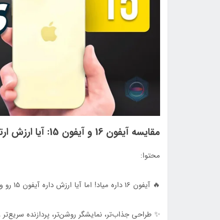
مقایسه آیفون 16 و آیفون 15: آیا ارزش ارتقا دارد؟
محتوا:
🔥 آیفون 16 داره میاد! اما آیا ارزش داره آیفون 15 رو ول کنیم؟ 🤔
✨ طراحی جذاب‌تر، نمایشگر روشن‌تر، پردازنده سریع‌تر و 