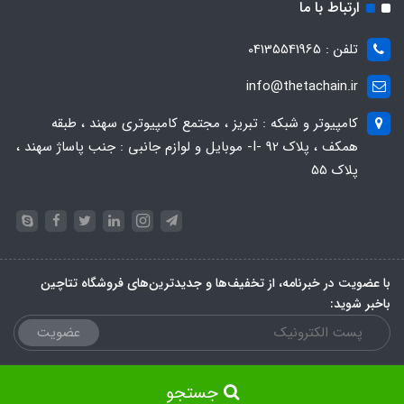
ارتباط با ما
تلفن : 04135541965
info@thetachain.ir
کامپیوتر و شبکه : تبریز ، مجتمع کامپیوتری سهند ، طبقه
همکف ، پلاک 92 -I- موبایل و لوازم جانبی : جنب پاساژ سهند ،
پلاک 55
با عضویت در خبرنامه، از تخفیف‌ها و جدیدترین‌های فروشگاه تتاچین
باخبر شوید:
عضویت
جستجو
ساخت سایت توسط
Portal