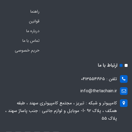
راهنما
قوانین
درباره ما
تماس با ما
حریم خصوصی
ارتباط با ما
تلفن : 04135541965
info@thetachain.ir
کامپیوتر و شبکه : تبریز ، مجتمع کامپیوتری سهند ، طبقه
همکف ، پلاک 92 -I- موبایل و لوازم جانبی : جنب پاساژ سهند ،
پلاک 55