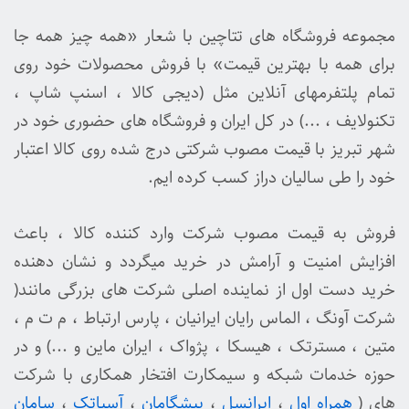
مجموعه فروشگاه های تتاچین با شعار «همه چیز همه جا
برای همه با بهترین قیمت» با فروش محصولات خود روی
تمام پلتفرمهای آنلاین مثل (دیجی کالا ، اسنپ شاپ ،
تکنولایف ، ...) در کل ایران و فروشگاه های حضوری خود در
شهر تبریز با قیمت مصوب شرکتی درج شده روی کالا اعتبار
خود را طی سالیان دراز کسب کرده ایم.
فروش به قیمت مصوب شرکت وارد کننده کالا ، باعث
افزایش امنیت و آرامش در خرید میگردد و نشان دهنده
خرید دست اول از نماینده اصلی شرکت های بزرگی مانند(
شرکت آونگ ، الماس رایان ایرانیان ، پارس ارتباط ، م ت م ،
متین ، مسترتک ، هیسکا ، پژواک ، ایران ماین و ...) و در
حوزه خدمات شبکه و سیمکارت افتخار همکاری با شرکت
های (
همراه اول
،
ایرانسل
،
پیشگامان
،
آسیاتک
،
سامان