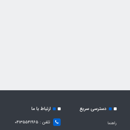
دسترسی سریع
ارتباط با ما
تلفن : 04135541965
راهنما