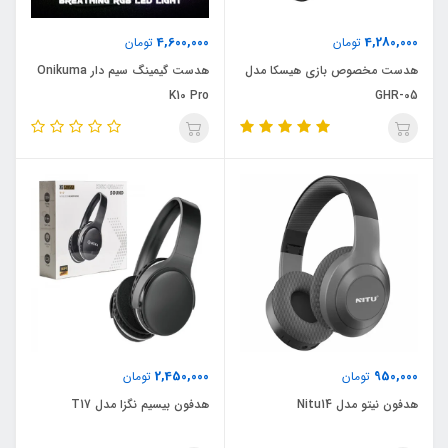
4,600,000
4,280,000
تومان
تومان
هدست مخصوص بازی هیسکا مدل
هدست گیمینگ سیم دار Onikuma
K10 Pro
GHR-05
2,450,000
950,000
تومان
تومان
هدفون نیتو مدل Nitu14
هدفون بیسیم نگزا مدل T17