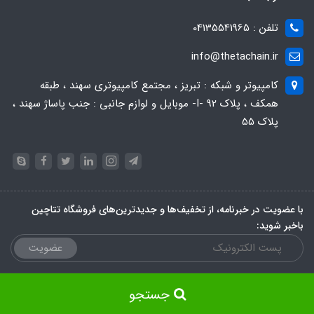
تلفن : 04135541965
info@thetachain.ir
کامپیوتر و شبکه : تبریز ، مجتمع کامپیوتری سهند ، طبقه
همکف ، پلاک 92 -I- موبایل و لوازم جانبی : جنب پاساژ سهند ،
پلاک 55
با عضویت در خبرنامه، از تخفیف‌ها و جدیدترین‌های فروشگاه تتاچین
باخبر شوید:
عضویت
جستجو
ساخت سایت توسط
Portal