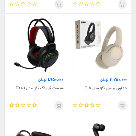
1,950,000
3,750,000
تومان
تومان
هدفون بیسیم نگزا مدل T15
هدست گیمینگ نگزا مدل TX101