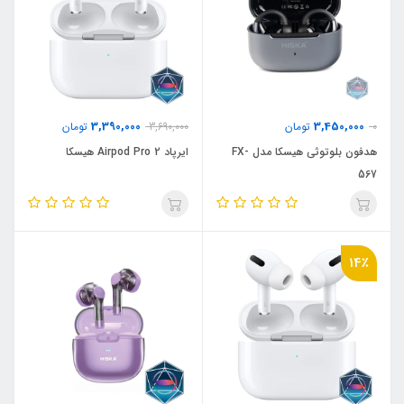
3,390,000
3,450,000
0
تومان
3,690,000
تومان
هدفون بلوتوثی هیسکا مدل FX-
ایرپاد Airpod Pro 2 هیسکا
567
14٪