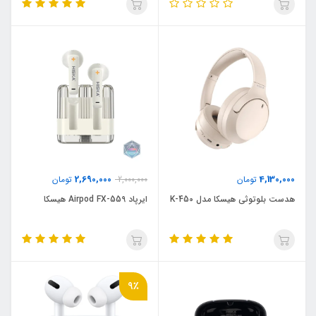
2,690,000
4,130,000
تومان
2,000,000
تومان
هدست بلوتوثی هیسکا مدل K-450
ایرپاد Airpod FX-559 هیسکا
9٪