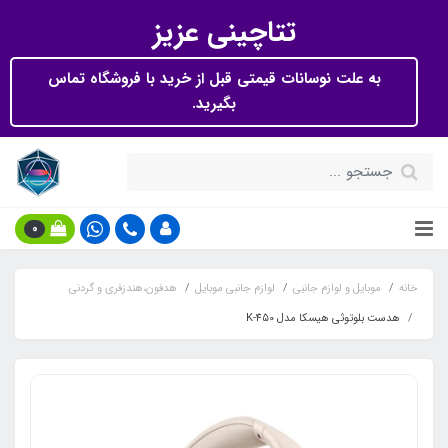
تتاچینی عزیز
به علت نوسانات قیمتی قبل از خرید با فروشگاه تماس
بگیرید.
0
خانه
موبایل و لوازم جانبی
لوازم جانبی موبایل
هدفون،هندزفری و گردنی
هدست بلوتوثی هیسکا مدل K-450