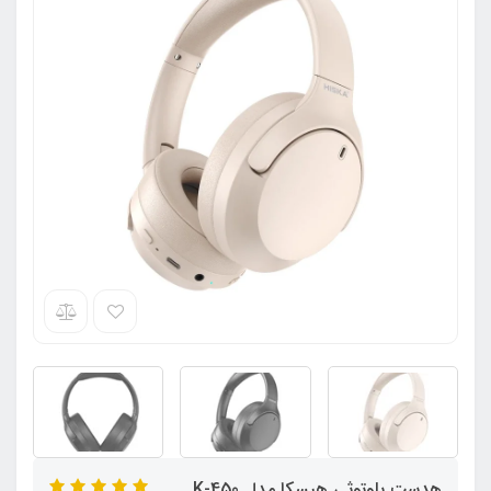
هدست بلوتوثی هیسکا مدل K-450