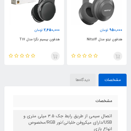
2,450,000
950,000
تومان
تومان
هدفون نیتو مدل Nitu14
هدفون بیسیم نگزا مدل T17
مشخصات
دیدگاه‌ها
مشخصات
اتصال سیمی از طریق رابط جک 3.5 میلی متری و
USB/دارای میکروفن خلبانی/نور RGB/مخصوص
انواع بازی