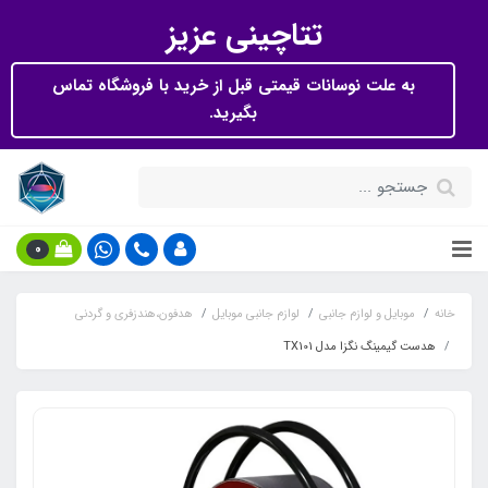
تتاچینی عزیز
به علت نوسانات قیمتی قبل از خرید با فروشگاه تماس
بگیرید.
0
خانه
موبایل و لوازم جانبی
لوازم جانبی موبایل
هدفون،هندزفری و گردنی
هدست گیمینگ نگزا مدل TX101