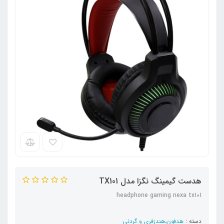
هدست گیمینگ نگزا مدل TX101
headphone gaming nexa tx101
دسته :
هدفون،هندزفری و گردنی