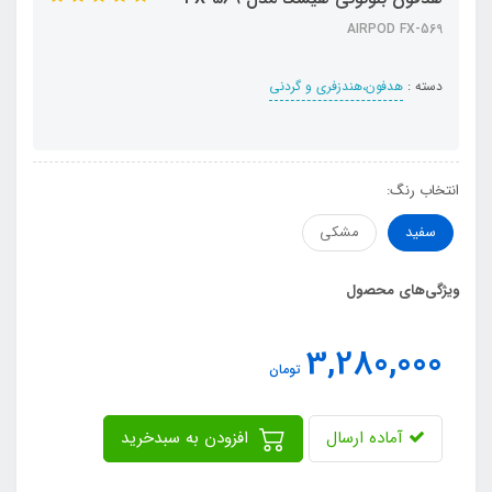
AIRPOD FX-569
دسته :
هدفون،هندزفری و گردنی
انتخاب رنگ:
سفید
مشکی
ویژگی‌های محصول
3,280,000
تومان
آماده ارسال
افزودن به سبدخرید