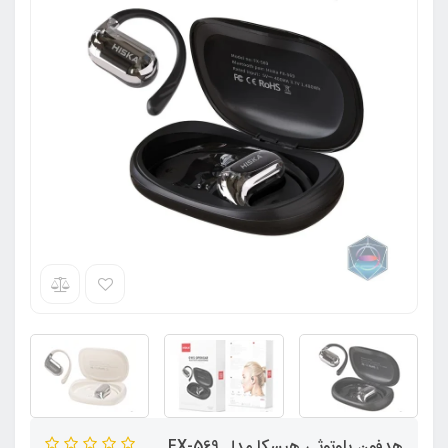
هدفون بلوتوثی هیسکا مدل FX-569