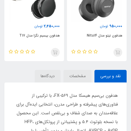
3,750,000
2,450,000
تومان
تومان
هدفون بیسیم نگزا مدل T17
هدفون بیسیم نگزا مدل T15
نقد و بررسی
مشخصات
دیدگاه‌ها
هدفون بی‌سیم هیسکا مدل FX-569، با ترکیبی از
فناوری‌های پیشرفته و طراحی مدرن، انتخابی ایده‌آل برای
علاقه‌مندان به صدای شفاف و بی‌نقص است. این محصول
با نسخه بلوتوث 5.4 و پشتیبانی از پروتکل‌های HFP،
A2DP و AVRCP، اتصال پایدار و بدون تأخیر را با