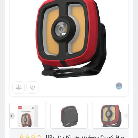
چراغ کمپینگ هوشمند هیسکا مدل HR-