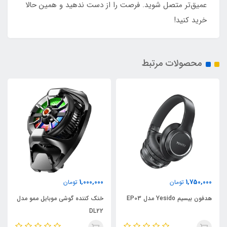
عمیق‌تر متصل شوید. فرصت را از دست ندهید و همین حالا
خرید کنید!
محصولات مرتبط
1,000,000
1,750,000
تومان
تومان
هدفون بیسیم Yesido مدل EP03
خنک کننده گوشی موبایل ممو مدل
DL22