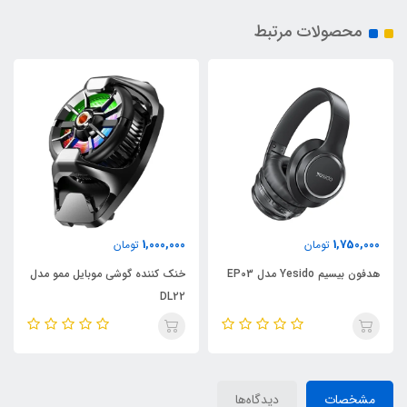
محصولات مرتبط
1,000,000
1,750,000
تومان
تومان
هدفون بیسیم Yesido مدل EP03
خنک کننده گوشی موبایل ممو مدل
DL22
مشخصات
دیدگاه‌ها