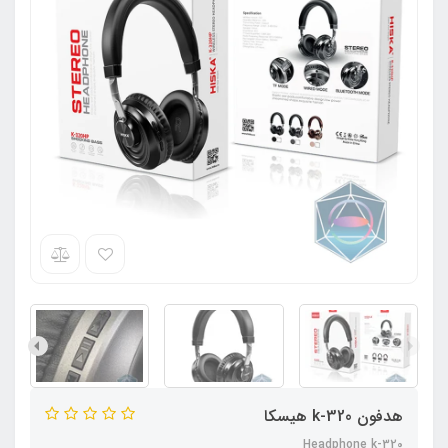
هدفون k-320 هیسکا
Headphone k-320