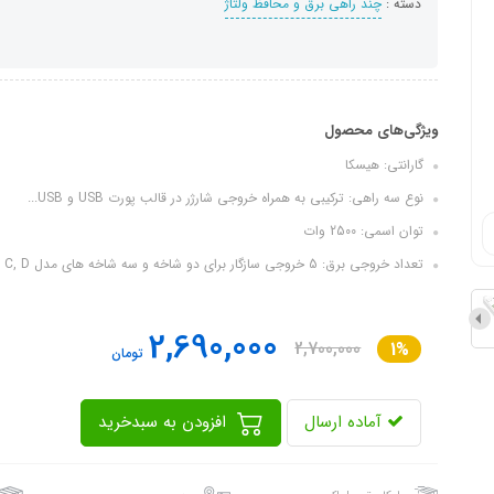
دسته :
چند راهی برق و محافظ ولتاژ
ویژگی‌های محصول
گارانتی: هیسکا
نوع سه راهی: ترکیبی به همراه خروجی شارژر در قالب پورت USB و USB...
توان اسمی: 2500 وات
تعداد خروجی برق: 5 خروجی سازگار برای دو شاخه و سه شاخه های مدل A, B, C, D,...
2,690,000
2,700,000
1%
تومان
آماده ارسال
افزودن به سبدخرید