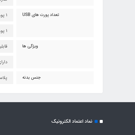
تعداد پورت های USB
1 پورت USB-A با فناوری QC با قدرت 18 وات
1 پورت Type-C با فناوری PD با قدرت 20 وات قابلیت AUTO ID
ویژگی ها
قابلی
دارا
جنس بدنه
پلاستیک e
نماد اعتماد الکترونیک