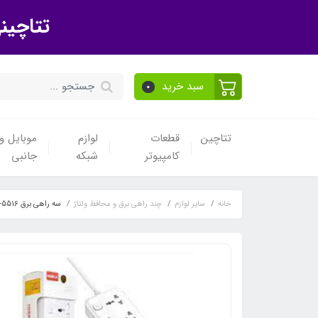
تتاچین
سبد خرید
0
تتاچین
قطعات
لوازم
موبایل و 
کامپیوتر
شبکه
جانبی
خانه
سایر لوازم
چند راهی برق و محافظ ولتاژ
سه راهی برق CH-5516 هیسکا