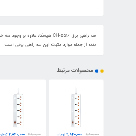
بدنه از جمله موارد مثبت این سه راهی برقی است.
محصولات مرتبط
2,840,000
2,840,000
2,840,
تومان
2,800,000
تومان
2,800,000
تومان