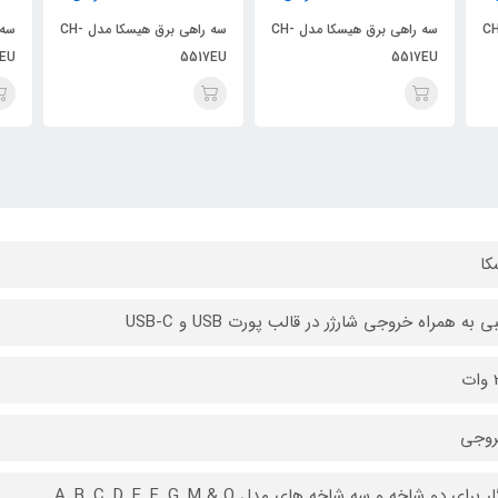
رق هیسکا مدل CH-
سه راهی برق هیسکا مدل CH-
سه راهی برق هیسکا مدل CH-
EU
5517EU
5517EU
کا
ی به همراه خروجی شارژر در قالب پورت USB و USB-C
ت
 برای دو شاخه و سه شاخه های مدل A, B, C, D, E, F, G, M & O