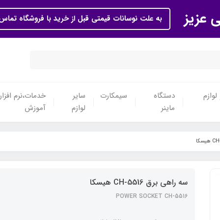
ی عزیز
به علت نوسانات قیمتی قبل از خرید با فروشگاه تماس 
لوازم
دستگاه
سیمکارت
سایر
خدمات،نرم افزار
ماینر
لوازم
آموزش
سه راهی برق CH-5516 هیسکا
POWER SOCKET CH-5516