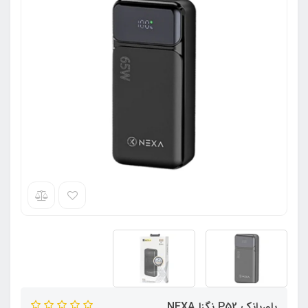
پاوربانک P52 نگزا NEXA