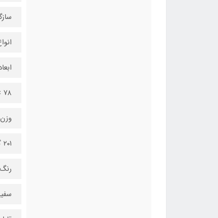
سازگا
انوا
ابعا
۷۸ × ۶۰ × ۲۰ میلی‌متر
وزن
۲۰۱ گرم
رنگ
سفید