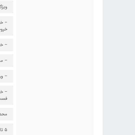
ویژگ
خروجی: 
– خروج
– مجموع
– ورودی Type-C: مقدار ۵ ولت × ۳ آمپر / ۹ و
فست شا
محد
۵ تا ۱۰ هزار میلی‌آمپر‌ساعت