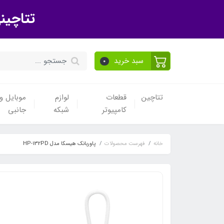
تتاچین
سبد خرید
0
تتاچین
قطعات
لوازم
موبایل و 
کامپیوتر
شبکه
جانبی
خانه
فهرست محصولات
پاوربانک هیسکا مدل HP-132PD