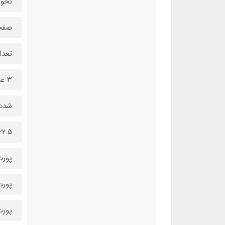
نحوه
صفحه
تعدا
۳ عدد
شدت 
۲۲.۵ وات توان خرو
پورت
پورت ورودی
پورت خرو