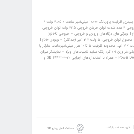
مشخصات: نوع پاوربانک پاوربانک مینی با صفحه نمایش LCD نوع باتری لیتیوم پلیمری ظرفیت پاوربانک ۱۰٬۰۰۰ میلی‌آمپر ساعت / ۳.۸۵ ولت /
۳۸.۵ وات‌ساعت نحوه نمایش میزان شارژ باتری صفحه نمایش LCD تعداد درگاه خروجی ۳ عدد شدت توان جریان خروجی ۲۲.۵ وات توان خروجی
پورت‌ها پورت ورودی: Type-C برای شارژ دستگاه پورت خروجی: Type-C – Lightning ویژگی‌های درگاه‌های ورودی و خروجی – خروجی Type-C
معمولی: ۵ ولت × ۳ آمپر / ۹ ولت... – خروجی کابل لایتنینگ: ۵ ولت × ۲.۴ آمپر – مجموع توان خروجی: ۵ ولت × ۳ آمپر (حداکثر) – ورودی Type-
C: مقدار ۵ ولت × ۳ آمپر / ۹ ولت... – خروجی Type-C در حالت فست شارژ: ۵ ولت × ۳ آم... محدوده ظرفیت ۵ تا ۱۰ هزار میلی‌آمپر‌ساعت سازگار با
انواع گوشی موبایل، تبلت و سایر گجت‌های هوشمند ابعاد محصول ۷۸ × ۶۰ × ۲۰ میلی‌متر وزن ۲۰۱ گرم رنگ سفید قابلیت‌های ویژه – نمایشگر میزان
شارژ – همراه با کابل Type-C و Lightning – پشتیبانی از فناوری شارژ سریع Power Delivery – همراه با استانداردهای اجرایی GB ۴۹۴۳.۱-۲۰۲۲ و
۷ روز ضمانت بازگشت
ضمانت اصل بودن کالا