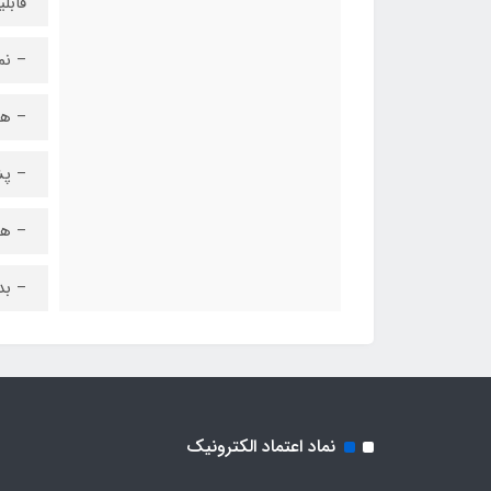
قابل
– نم
– همراه ب
– پشتی
– همراه 
– بدن
نماد اعتماد الکترونیک