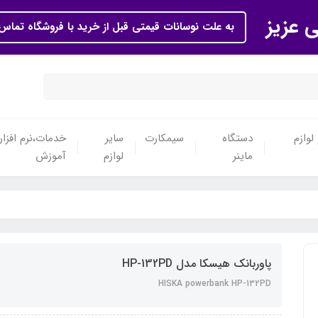
ی عزیز
به علت نوسانات قیمتی قبل از خرید با فروشگاه تماس 
لوازم
دستگاه
سیمکارت
سایر
خدمات،نرم افزار
ماینر
لوازم
آموزش
پاوربانک هیسکا مدل HP-132PD
HISKA powerbank HP-132PD