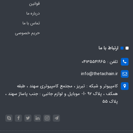
قوانین
درباره ما
تماس با ما
حریم خصوصی
ارتباط با ما
تلفن : 04135541965
info@thetachain.ir
کامپیوتر و شبکه : تبریز ، مجتمع کامپیوتری سهند ، طبقه
همکف ، پلاک 92 -I- موبایل و لوازم جانبی : جنب پاساژ سهند ،
پلاک 55