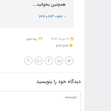
همچنین بخوانید...
تفاوت ps4 و ps5
20 خرداد 1404
رضا علیار
ps4 ps5
دیدگاه خود را بنویسید