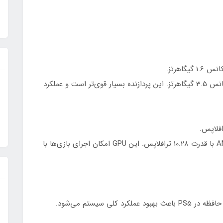
PS5: دارای پردازنده 8 هسته‌ای AMD Zen 2 با فرکانس 3.5 گیگاهرتز. این پردازنده بسیار قوی‌تر است و عملکرد
PS5: دارای پردازنده گرافیکی AMD Radeon RDNA 2 با قدرت 10.28 ترافلاپس. این GPU امکان اجرای بازی‌ها با