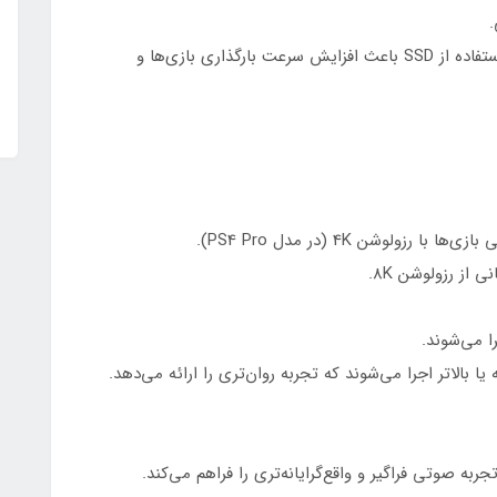
PS5: دارای حافظه SSD سفارشی 825 گیگابایتی. استفاده از SSD باعث افزایش سرعت بارگذاری بازی‌ها و