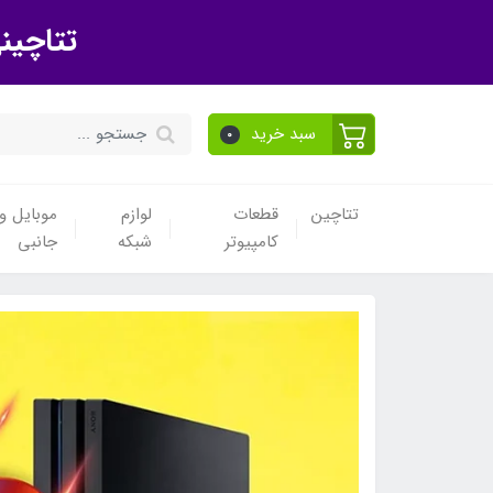
تتاچین
سبد خرید
0
تتاچین
قطعات
لوازم
موبایل و 
کامپیوتر
شبکه
جانبی