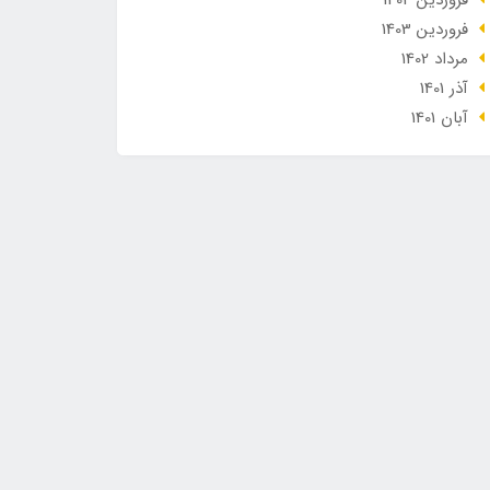
فروردین 1404
فروردین 1403
مرداد 1402
آذر 1401
آبان 1401